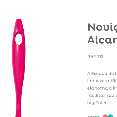
Novi
Alca
REF 113
A Escova de 
limpezas difí
ela torna a l
facilitar sua
higiênica.