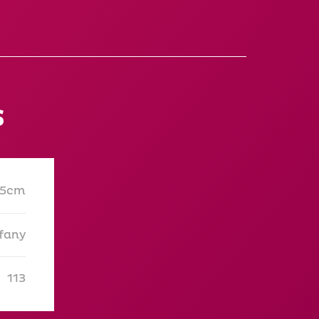
s
x5cm
ffany
113