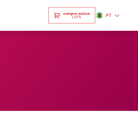
compre online
PT
LOTS
EN
ES