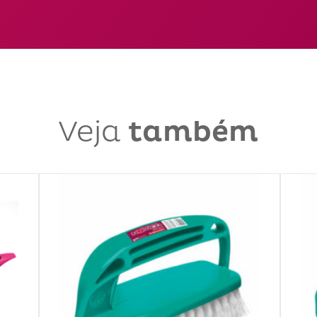
Veja
também