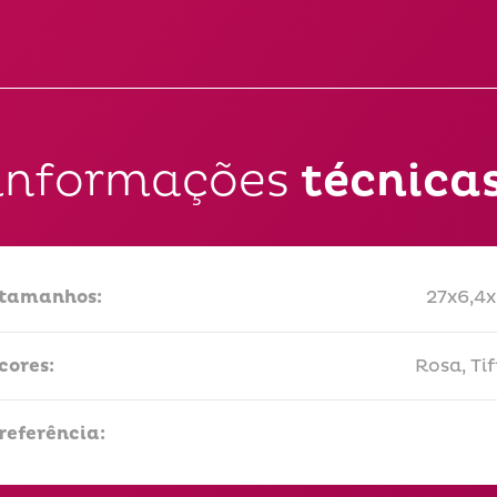
informações
técnica
tamanhos:
27x6,4
cores:
Rosa, Ti
referência: