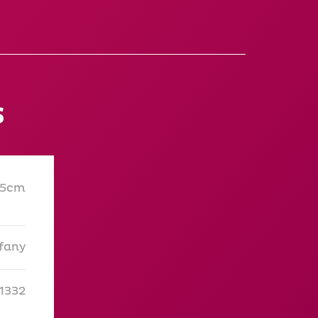
s
x5cm
ffany
1332