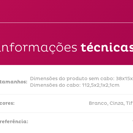
informações
técnica
Dimensões do produto sem cabo: 38x15
tamanhos:
Dimensões do cabo: 112,5x2,1x2,1cm
cores:
Branco, Cinza, Ti
referência: