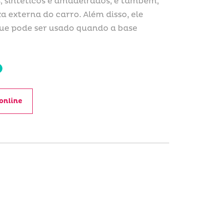
, sintéticos e amadeirados, e também,
a externa do carro. Além disso, ele
 que pode ser usado quando a base
online