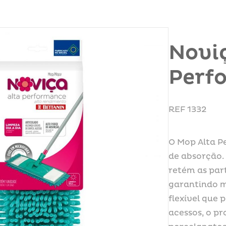
Novi
Perf
REF 1332
O Mop Alta P
de absorção.
retém as part
garantindo m
flexível que 
acessos, o pr