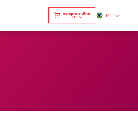
compre online
PT
LOTS
EN
ES