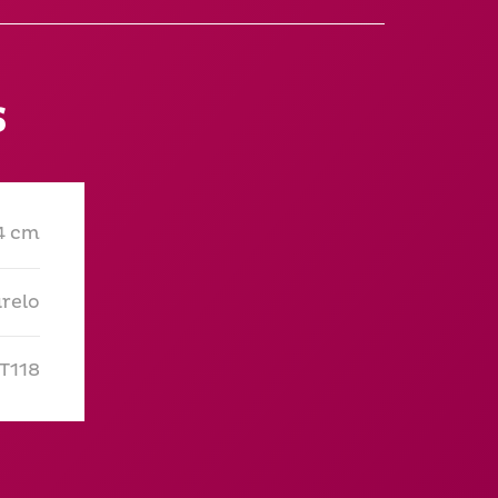
s
 4 cm
relo
T118