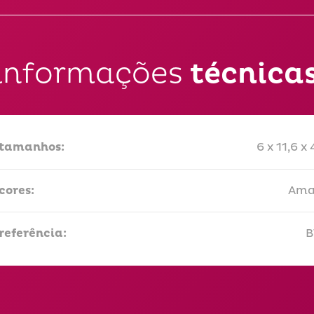
informações
técnica
tamanhos:
6 x 11,6 x
cores:
Ama
referência:
B