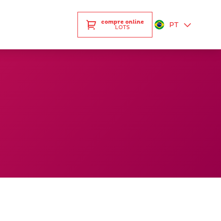
compre online
PT
LOTS
EN
ES