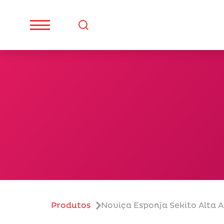
Produtos
Noviça Esponja Sekito Alta 