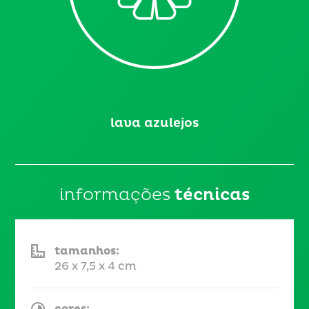
lava azulejos
informações
técnicas
tamanhos:
26 x 7,5 x 4 cm
cores: