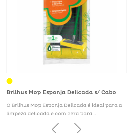
Brilhus Mop Esponja Delicada s/ Cabo
Br
in
O Brilhus Mop Esponja Delicada é ideal para a
O 
limpeza delicada e com cera para…
li