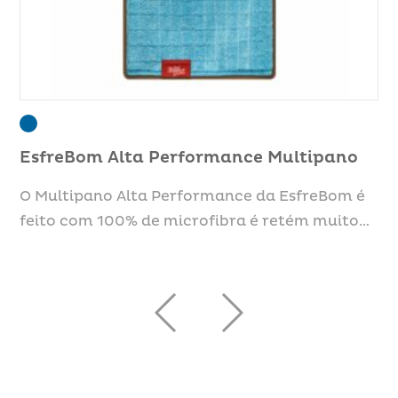
bo
EsfreBom Alta Performance Multipano
Es
u
O Multipano Alta Performance da EsfreBom é
Os
ara
feito com 100% de microfibra é retém muito…
Es
li