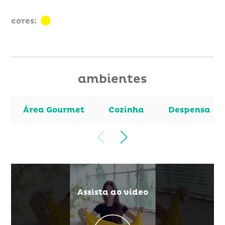
cores:
ambientes
Área Gourmet
Cozinha
Despensa